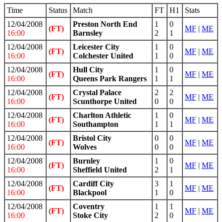
Time
Status
Match
FT
H1
Stats
12/04/2008
Preston North End
1
0
(FT)
MF
|
ME
16:00
Barnsley
2
1
12/04/2008
Leicester City
1
0
(FT)
MF
|
ME
16:00
Colchester United
1
0
12/04/2008
Hull City
1
0
(FT)
MF
|
ME
16:00
Queens Park Rangers
1
1
12/04/2008
Crystal Palace
2
2
(FT)
MF
|
ME
16:00
Scunthorpe United
0
0
12/04/2008
Charlton Athletic
1
0
(FT)
MF
|
ME
16:00
Southampton
1
1
12/04/2008
Bristol City
0
0
(FT)
MF
|
ME
16:00
Wolves
0
0
12/04/2008
Burnley
1
0
(FT)
MF
|
ME
16:00
Sheffield United
2
1
12/04/2008
Cardiff City
3
1
(FT)
MF
|
ME
16:00
Blackpool
1
0
12/04/2008
Coventry
1
1
(FT)
MF
|
ME
16:00
Stoke City
2
0