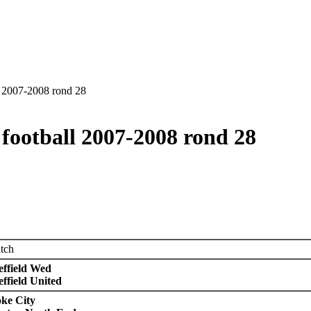
l 2007-2008 rond 28
football 2007-2008 rond 28
tch
effield Wed
effield United
oke City