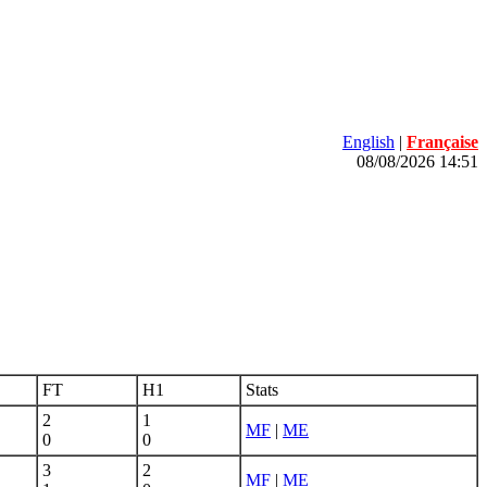
English
|
Française
08/08/2026 14:51
FT
H1
Stats
2
1
MF
|
ME
0
0
3
2
MF
|
ME