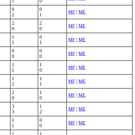
1
0
0
0
MF
|
ME
2
1
2
2
MF
|
ME
0
0
1
0
MF
|
ME
1
1
0
0
MF
|
ME
0
0
1
1
MF
|
ME
1
0
1
1
MF
|
ME
2
1
2
1
MF
|
ME
0
0
3
1
MF
|
ME
3
2
1
0
MF
|
ME
1
0
1
1