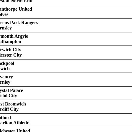
eston North End
unthorpe United
lves
eens Park Rangers
rnsley
ymouth Argyle
uthampton
rwich City
icester City
ackpool
swich
ventry
rnley
ystal Palace
stol City
st Bromwich
rdiff City
tford
arlton Athletic
lchester United