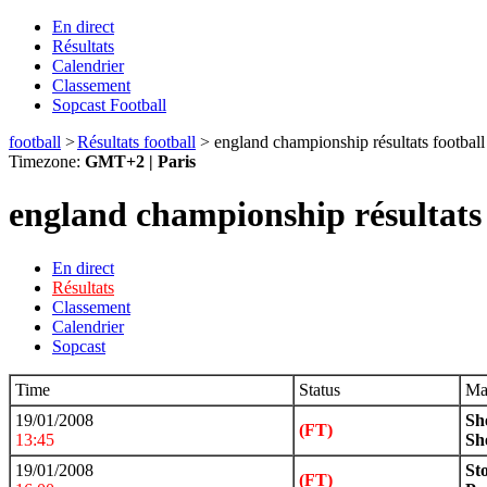
En direct
Résultats
Calendrier
Classement
Sopcast Football
football
>
Résultats football
>
england championship résultats footbal
Timezone:
GMT+2 | Paris
england championship résultats 
En direct
Résultats
Classement
Calendrier
Sopcast
Time
Status
Ma
19/01/2008
Sh
(FT)
13:45
Sh
19/01/2008
St
(FT)