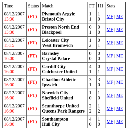
Time
Status
Match
FT
H1
Stats
08/12/2007
Plymouth Argyle
1
1
(FT)
MF
|
ME
13:30
Bristol City
1
0
08/12/2007
Preston North End
0
0
(FT)
MF
|
ME
13:30
Blackpool
1
0
08/12/2007
Leicester City
1
0
(FT)
MF
|
ME
15:15
West Bromwich
2
1
08/12/2007
Barnsley
0
0
(FT)
MF
|
ME
16:00
Crystal Palace
0
0
08/12/2007
Cardiff City
4
0
(FT)
MF
|
ME
16:00
Colchester United
1
1
08/12/2007
Charlton Athletic
3
3
(FT)
MF
|
ME
16:00
Ipswich
1
0
08/12/2007
Norwich City
1
1
(FT)
MF
|
ME
16:00
Sheffield United
0
0
08/12/2007
Scunthorpe United
2
1
(FT)
MF
|
ME
16:00
Queens Park Rangers
2
2
08/12/2007
Southampton
4
1
(FT)
MF
|
ME
16:00
Hull City
0
0