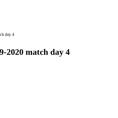
ch day 4
9-2020 match day 4