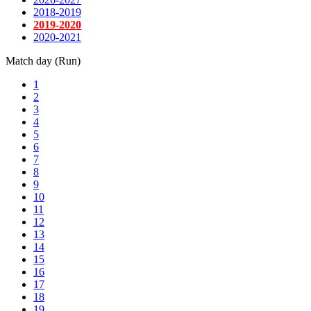
2018-2019
2019-2020
2020-2021
Match day (Run)
1
2
3
4
5
6
7
8
9
10
11
12
13
14
15
16
17
18
19