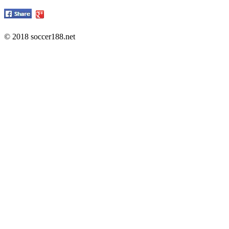
© 2018 soccer188.net