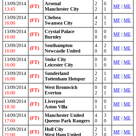
13/09/2014
Arsenal
2
0
(FT)
MF
|
ME
13:45
Manchester City
2
1
13/09/2014
Chelsea
4
1
(FT)
MF
|
ME
16:00
Swansea City
2
1
13/09/2014
Crystal Palace
0
0
(FT)
MF
|
ME
16:00
Burnley
0
0
13/09/2014
Southampton
4
2
(FT)
MF
|
ME
16:00
Newcastle United
0
0
13/09/2014
Stoke City
0
0
(FT)
MF
|
ME
16:00
Leicester City
1
0
13/09/2014
Sunderland
2
1
(FT)
MF
|
ME
16:00
Tottenham Hotspur
2
1
13/09/2014
West Bromwich
0
0
(FT)
MF
|
ME
16:00
Everton
2
1
13/09/2014
Liverpool
0
0
(FT)
MF
|
ME
18:30
Aston Villa
1
1
14/09/2014
Manchester United
4
3
(FT)
MF
|
ME
17:00
Queens Park Rangers
0
0
15/09/2014
Hull City
2
1
(FT)
MF
|
ME
21:00
West Ham United
2
0