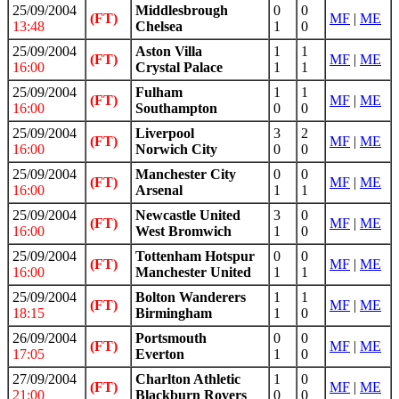
25/09/2004
Middlesbrough
0
0
(FT)
MF
|
ME
13:48
Chelsea
1
0
25/09/2004
Aston Villa
1
1
(FT)
MF
|
ME
16:00
Crystal Palace
1
1
25/09/2004
Fulham
1
1
(FT)
MF
|
ME
16:00
Southampton
0
0
25/09/2004
Liverpool
3
2
(FT)
MF
|
ME
16:00
Norwich City
0
0
25/09/2004
Manchester City
0
0
(FT)
MF
|
ME
16:00
Arsenal
1
1
25/09/2004
Newcastle United
3
0
(FT)
MF
|
ME
16:00
West Bromwich
1
0
25/09/2004
Tottenham Hotspur
0
0
(FT)
MF
|
ME
16:00
Manchester United
1
1
25/09/2004
Bolton Wanderers
1
1
(FT)
MF
|
ME
18:15
Birmingham
1
0
26/09/2004
Portsmouth
0
0
(FT)
MF
|
ME
17:05
Everton
1
0
27/09/2004
Charlton Athletic
1
0
(FT)
MF
|
ME
21:00
Blackburn Rovers
0
0