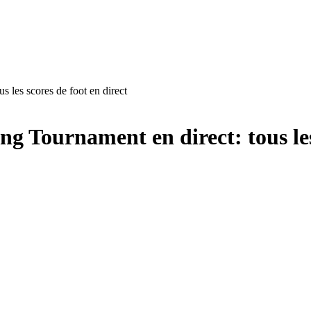
 les scores de foot en direct
g Tournament en direct: tous les 