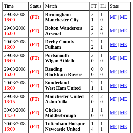
Time
Status
Match
FT
H1
Stats
29/03/2008
Birmingham
3
1
(FT)
MF
|
ME
16:00
Manchester City
1
0
29/03/2008
Bolton Wanderers
2
2
(FT)
MF
|
ME
16:00
Arsenal
3
0
29/03/2008
Derby County
2
1
(FT)
MF
|
ME
16:00
Fulham
2
1
29/03/2008
Portsmouth
2
1
(FT)
MF
|
ME
16:00
Wigan Athletic
0
0
29/03/2008
Reading
0
0
(FT)
MF
|
ME
16:00
Blackburn Rovers
0
0
29/03/2008
Sunderland
2
1
(FT)
MF
|
ME
16:00
West Ham United
1
1
29/03/2008
Manchester United
4
2
(FT)
MF
|
ME
18:15
Aston Villa
0
0
30/03/2008
Chelsea
1
1
(FT)
MF
|
ME
14:30
Middlesbrough
0
0
30/03/2008
Tottenham Hotspur
1
1
(FT)
MF
|
ME
16:00
Newcastle United
4
1